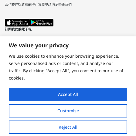
合作夥伴
投資報酬率計算器
申請演示
聯絡我們
訂閱我們的電子報
名字
We value your privacy
We use cookies to enhance your browsing experience,
姓氏
serve personalised ads or content, and analyse our
traffic. By clicking "Accept All", you consent to our use of
電子郵件
cookies.
公司名稱
Accept All
Customise
訂購
Reject All
© 2026 by SAM GUARD
Terms of Use
Privacy Policy 2025