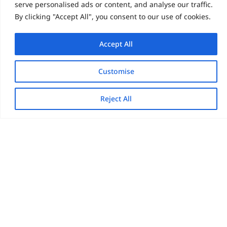
serve personalised ads or content, and analyse our traffic.
submitted above to
By clicking "Accept All", you consent to our use of cookies.
provide you the
content requested.
Accept All
Customise
Reject All